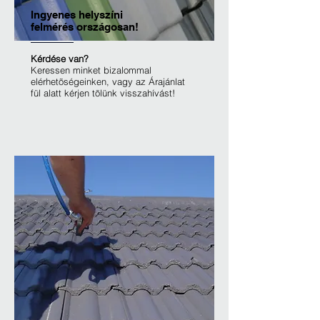
Ingyenes helyszíni
felmérés országosan!
Kérdése van?
Keressen minket bizalommal
elérhetõségeinken, vagy az Árajánlat
fül alatt kérjen tõlünk visszahívást!