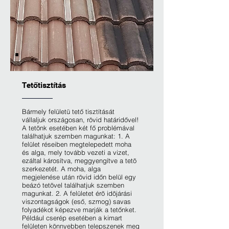
Tetőtisztítás
Bármely felületü tető tisztítását
vállaljuk országosan, rövid határidővel!
A tetõnk esetében két fő problémával
találhatjuk szemben magunkat: 1. A
felület réseiben megtelepedett moha
és alga, mely tovább vezeti a vizet,
ezáltal károsítva, meggyengítve a tetõ
szerkezetét. A moha, alga
megjelenése után rövid időn belül egy
beázó tetõvel találhatjuk szemben
magunkat. 2. A felületet érõ idõjárási
viszontagságok (eső, szmog) savas
folyadékot képezve marják a tetőnket.
Például cserép esetében a kimart
felületen könnyebben telepszenek meg