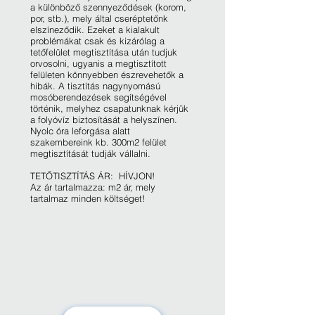
a különböző szennyeződések (korom,
por, stb.), mely által cseréptetőnk
elszíneződik. Ezeket a kialakult
problémákat csak és kizárólag a
tetőfelület megtisztítása után tudjuk
orvosolni, ugyanis a megtisztított
felületen könnyebben észrevehetők a
hibák. A tisztítás nagynyomású
mosóberendezések segítségével
történik, melyhez csapatunknak kérjük
a folyóvíz biztosítását a helyszínen.
Nyolc óra leforgása alatt
szakembereink kb. 300m2 felület
megtisztítását tudják vállalni.
TETŐTISZTÍTÁS ÁR: HÍVJON!
Az ár tartalmazza: m2 ár, mely
tartalmaz minden költséget!