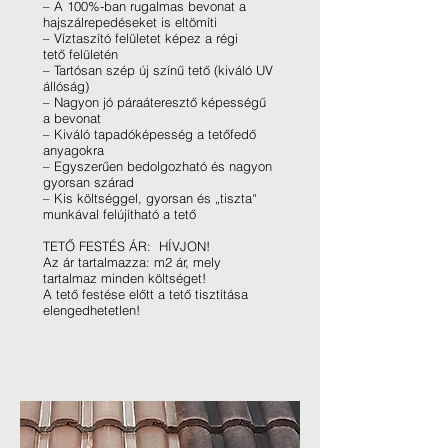
– A 100%-ban rugalmas bevonat a
hajszálrepedéseket is eltömíti
– Víztaszító felületet képez a régi
tető felületén
– Tartósan szép új színű tető (kiváló UV
állóság)
– Nagyon jó páraáteresztő képességű
a bevonat
– Kiváló tapadóképesség a tetőfedő
anyagokra
– Egyszerűen bedolgozható és nagyon
gyorsan szárad
– Kis költséggel, gyorsan és „tiszta“
munkával felújítható a tető
TETŐ FESTÉS ÁR: HÍVJON!
Az ár tartalmazza: m2 ár, mely
tartalmaz minden költséget!
A tető festése előtt a tető tisztítása
elengedhetetlen!