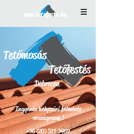
www.tetofesto.hu
Tetőmosás
Tetőfestés
Debrecen
Ingyenes helyszíni felmérés
országosan !
+36 (20) 511 3469