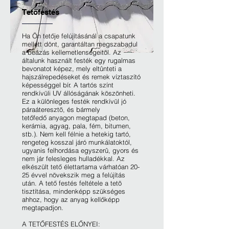
Tetőfestés
Ha Ön tetője felújításánál a csapatunk
mellett dönt, garantáltan megszabadul
a beázás kellemetlenségeitõl. Az
általunk használt festék egy rugalmas
bevonatot képez, mely eltûnteti a
hajszálrepedéseket és remek víztaszító
képességgel bír. A tartós színt
rendkívüli UV állóságának köszönheti.
Ez a különleges festék rendkívül jó
páraáteresztõ, és bármely
tetőfedő anyagon megtapad (beton,
kerámia, agyag, pala, fém, bitumen,
stb.). Nem kell félnie a hetekig tartó,
rengeteg kosszal járó munkálatoktól,
ugyanis felhordása egyszerû, gyors és
nem jár felesleges hulladékkal. Az
elkészült tető élettartama várhatóan 20-
25 évvel növekszik meg a felújítás
után. A tető festés feltétele a tetõ
tisztítása, mindenképp szükséges
ahhoz, hogy az anyag kellőképp
megtapadjon.
A TETŐFESTÉS ELŐNYEI: